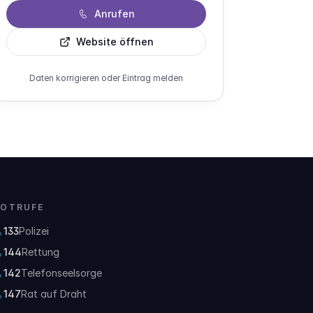
Anrufen
Website öffnen
Daten korrigieren oder Eintrag melden
OTRUFE
133
Polizei
144
Rettung
142
Telefonseelsorge
147
Rat auf Draht