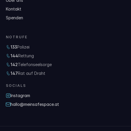
Über uns
Kontakt
Spenden
NOTRUFE
133
Polizei
144
Rettung
142
Telefonseelsorge
147
Rat auf Draht
SOCIALS
Instagram
hallo@meinsafespace.at