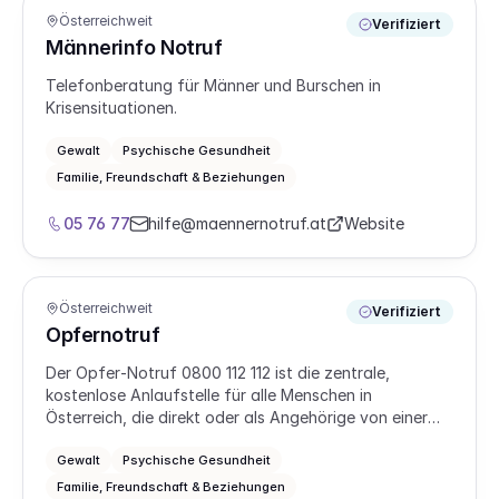
Österreichweit
Verifiziert
Männerinfo Notruf
Telefonberatung für Männer und Burschen in
Krisensituationen.
Gewalt
Psychische Gesundheit
Familie, Freundschaft & Beziehungen
05 76 77
hilfe@maennernotruf.at
Website
Österreichweit
Verifiziert
Opfernotruf
Der Opfer‑Notruf 0800 112 112 ist die zentrale,
kostenlose Anlaufstelle für alle Menschen in
Österreich, die direkt oder als Angehörige von einer
Straftat betroffen sind. Jurist:innen und
psychosoziale Fachkräfte beraten anonym und
Gewalt
Psychische Gesundheit
vertraulich am Telefon und online, entlasten in
Familie, Freundschaft & Beziehungen