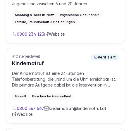
Jugendliche zwischen 6 und 20 Jahren.
Mobbing & Hass im Netz
Psychische Gesundheit
Familie, Freundschaft & Beziehungen
0800 234 123
Website
Österreichweit
Verifiziert
Kindernotruf
Der Kindernotruf ist eine 24-Stunden
Telefonberatung, die „rund um die Uhr“ erreichbar ist.
Die primäre Aufgabe dabei ist die Intervention in
akuten Krisen. Der Kindernotruf ist oft die erste
Anlauf- und Kontaktstelle für Personen in einer
Gewalt
Psychische Gesundheit
Konflikt- und Krisensituation, insbesondere in Fällen
von Gewalt und sexuellem Missbrauch.
0800 567 567
kindernotruf@kindernotruf.at
Website