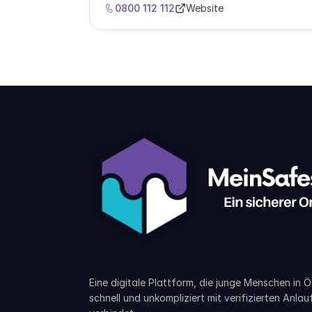
Einordnung des Erlebten, informieren über
0800 112 112
Website
Rechte und nächste Schritte und vermitteln
bei Bedarf an passende Opferhilfe‑ und
Schutzeinrichtungen weiter.
Eine digitale Plattform, die junge Menschen in Ö
schnell und unkompliziert mit verifizierten Anlau