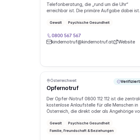
Telefonberatung, die „rund um die Uhr“
erreichbar ist. Die primäre Aufgabe dabei ist
die Intervention in akuten Krisen. Der
Kindernotruf ist oft die erste Anlauf- und
Gewalt
Psychische Gesundheit
Kontaktstelle für Personen in einer Konflikt-
und Krisensituation, insbesondere in Fällen
0800 567 567
von Gewalt und sexuellem Missbrauch.
kindernotruf@kindernotruf.at
Website
Österreichweit
Verifiziert
Opfernotruf
Der Opfer‑Notruf 0800 112 112 ist die zentral
kostenlose Anlaufstelle für alle Menschen in
Österreich, die direkt oder als Angehörige v
einer Straftat betroffen sind. Jurist:innen un
psychosoziale Fachkräfte beraten anonym
Gewalt
Psychische Gesundheit
und vertraulich am Telefon und online,
Familie, Freundschaft & Beziehungen
entlasten in Krisensituationen, helfen bei der