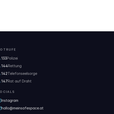
OTRUFE
133
Polizei
144
Rettung
142
Telefonseelsorge
147
Rat auf Draht
OCIALS
Instagram
hallo@meinsafespace.at