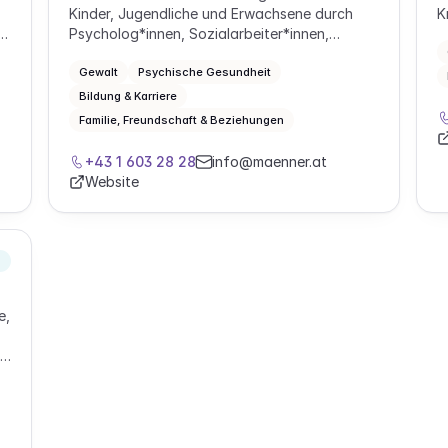
Kinder, Jugendliche und Erwachsene durch
K
Psycholog*innen, Sozialarbeiter*innen,
Lebens- und Sozialberater*innen sowie
Psychotherapeut*innen.
Gewalt
Psychische Gesundheit
Bildung & Karriere
Familie, Freundschaft & Beziehungen
+43 1 603 28 28
info@maenner.at
Website
e,
on
d