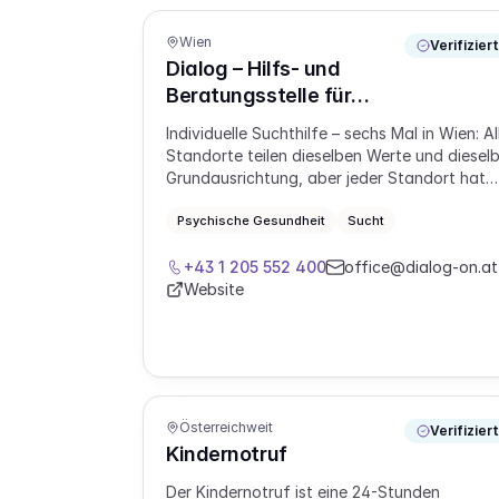
Wien
Verifiziert
Dialog – Hilfs- und
Beratungsstelle für
Suchtgefährdete
Individuelle Suchthilfe – sechs Mal in Wien: Al
Standorte teilen dieselben Werte und diesel
Grundausrichtung, aber jeder Standort hat
eigene Spezialangebote und Schwerpunkte.
Die drei Standorte Individuelle Suchthilfe
Psychische Gesundheit
Sucht
haben zudem unterschiedliche regionale
Zuständigkeiten für Personen aus Wien, dam
+43 1 205 552 400
office@dialog-on.at
Sie auf kürzestem Weg zu Ihrer Unterstützu
Website
kommen.
Österreichweit
Verifiziert
Kindernotruf
Der Kindernotruf ist eine 24-Stunden