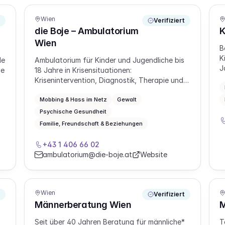
Wien
Verifiziert
die Boje – Ambulatorium
K
Wien
B
K
le
Ambulatorium für Kinder und Jugendliche bis
J
be
18 Jahre in Krisensituationen:
Krisenintervention, Diagnostik, Therapie und
Arbeit mit Bezugspersonen.
Mobbing & Hass im Netz
Gewalt
Psychische Gesundheit
it
Familie, Freundschaft & Beziehungen
ng
+43 1 406 66 02
ambulatorium@die-boje.at
Website
Wien
Verifiziert
Männerberatung Wien
M
Seit über 40 Jahren Beratung für männliche*
T