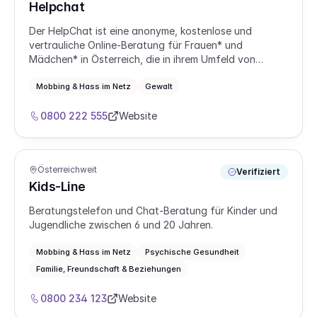
Helpchat
Der HelpChat ist eine anonyme, kostenlose und
vertrauliche Online‑Beratung für Frauen* und
Mädchen* in Österreich, die in ihrem Umfeld von
Gewalt betroffen sind. Du kannst von Montag bis
Freitag zwischen 18:00 und 20:00 Uhr mit Beraterinnen
Mobbing & Hass im Netz
Gewalt
chatten und in sicherem Rahmen über deine Situation
sprechen.
0800 222 555
Website
Österreichweit
Verifiziert
Kids-Line
Beratungstelefon und Chat-Beratung für Kinder und
Jugendliche zwischen 6 und 20 Jahren.
Mobbing & Hass im Netz
Psychische Gesundheit
Familie, Freundschaft & Beziehungen
0800 234 123
Website